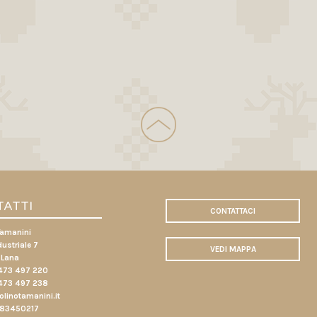
ATTI
CONTATTACI
Tamanini
ustriale 7
VEDI MAPPA
1 Lana
473 497 220
473 497 238
linotamanini.it
683450217