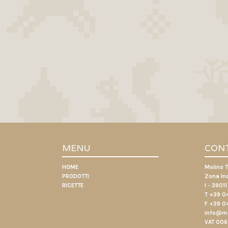
MENU
CONT
HOME
Molino 
PRODOTTI
Zona Ind
RICETTE
I - 3901
T +39 0
F +39 0
info@mo
VAT 00